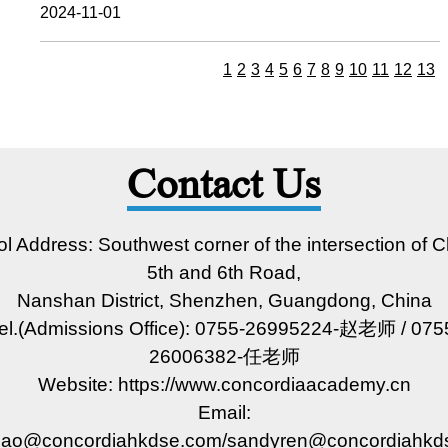
2024-11-01
1
2
3
4
5
6
7
8
9
10
11
12
13
Contact Us
l Address: Southwest corner of the intersection of 
5th and 6th Road,
Nanshan District, Shenzhen, Guangdong, China
el.(Admissions Office): 0755-26995224-赵老师 / 075
26006382-任老师
Website: https://www.concordiaacademy.cn
Email:
hao@concordiahkdse.com/sandyren@concordiahkd