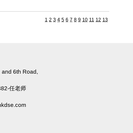
1
2
3
4
5
6
7
8
9
10
11
12
13
h and 6th Road,
06382-任老师
hkdse.com