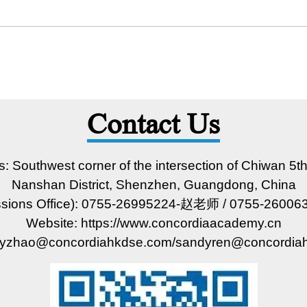
Contact Us
: Southwest corner of the intersection of Chiwan 5t
Nanshan District, Shenzhen, Guangdong, China
issions Office): 0755-26995224-赵老师 / 0755-260
Website: https://www.concordiaacademy.cn
ubyzhao@concordiahkdse.com/sandyren@concordia