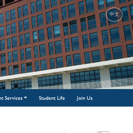
中文
nt Services
Student Life
Join Us