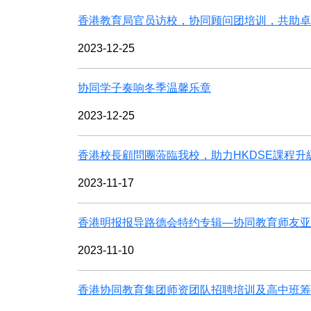
香港教育局官员访校，协同顾问团培训，共助卓
2023-12-25
协同学子奏响冬季温馨乐章
2023-12-25
香港校長顧問團蒞臨我校，助力HKDSE課程
2023-11-17
香港明报报导路德会特约专辑—协同教育师友亚
2023-11-10
香港协同教育集团师资团队招聘培训及高中班筹