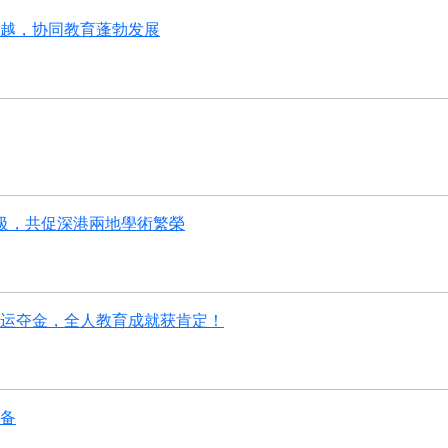
越，协同教育蓬勃发展
升級，共促深港兩地學術繁榮
运夺金，全人教育成就获肯定！
备