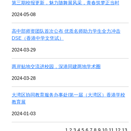
第三期校报更新，魅力随舞展风采，青春筑梦正当时
2024-05-08
高中部师资团队首次公布 优质名师助力学生全力冲击
DSE（香港中学文凭试）
2024-03-29
两岸贴地交流进校园，深港同建两地学术圈
2024-03-28
大湾区协同教育服务办事处|第一届（大湾区）香港学校
教育展
2024-01-03
1
2
3
4
5
6
7
8
9
10
11
12
13