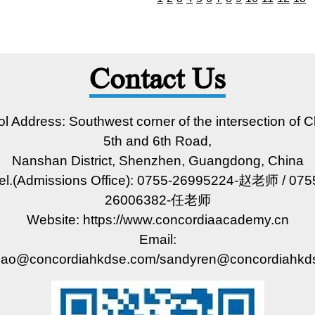
Contact Us
l Address: Southwest corner of the intersection of 
5th and 6th Road,
Nanshan District, Shenzhen, Guangdong, China
el.(Admissions Office): 0755-26995224-赵老师 / 075
26006382-任老师
Website: https://www.concordiaacademy.cn
Email:
hao@concordiahkdse.com/sandyren@concordiahkd